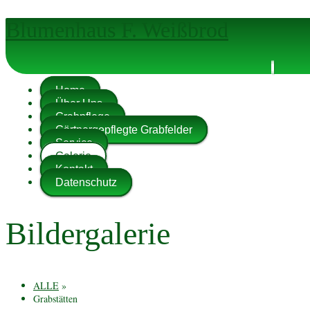
Blumenhaus F. Weißbrod
Home
Über Uns
Grabpflege
Gärtnergepflegte Grabfelder
Service
Galerie
Kontakt
Datenschutz
Bildergalerie
ALLE
»
Grabstätten